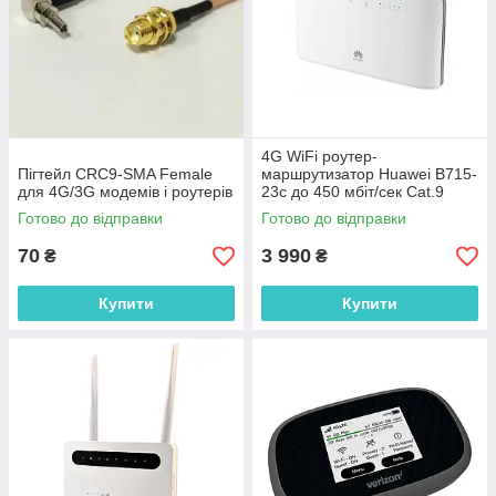
4G WiFi роутер-
Пігтейл CRC9-SMA Female
маршрутизатор Huawei B715-
для 4G/3G модемів і роутерів
23c до 450 мбіт/сек Cat.9
Готово до відправки
Готово до відправки
70
3 990
₴
₴
Купити
Купити