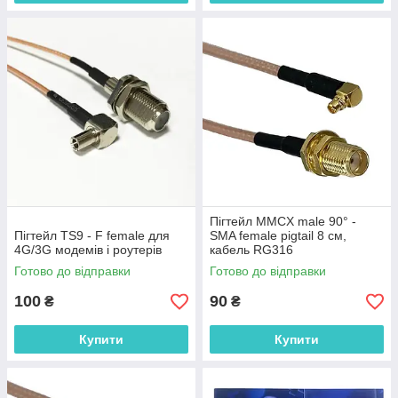
Пігтейл MMCX male 90° -
Пігтейл TS9 - F female для
SMA female pigtail 8 см,
4G/3G модемів і роутерів
кабель RG316
Готово до відправки
Готово до відправки
100
90
₴
₴
Купити
Купити